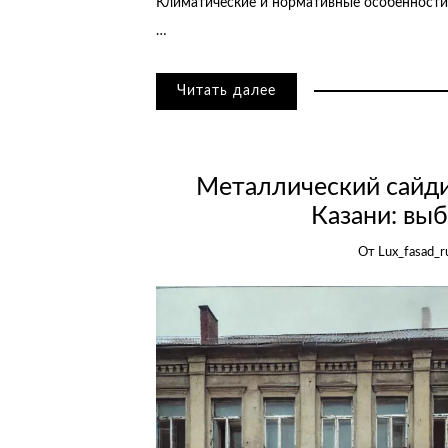
Климатические и нормативные особенности
…
Читать далее
Металлический сайди
Казани: выб
От
Lux_fasad_r